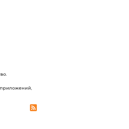
во.
х приложений,