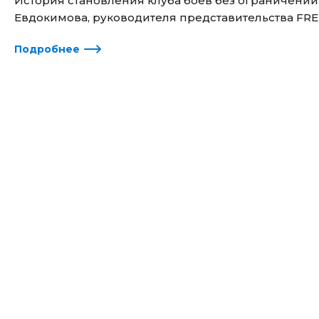
История становления клуба боев без ограничений
Евдокимова, руководителя представительства FRE
Подробнее