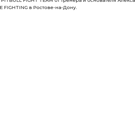
 PITBULL FIGHT TEAM от тренера и основателя Алекс
E FIGHTING в Ростове-на-Дону.