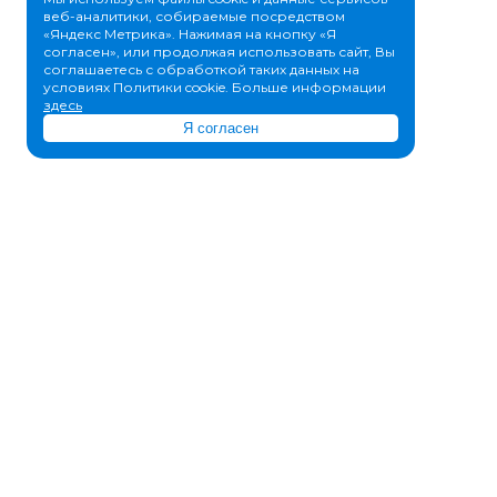
веб-аналитики, собираемые посредством
«Яндекс Метрика». Нажимая на кнопку «Я
согласен», или продолжая использовать сайт, Вы
соглашаетесь с обработкой таких данных на
условиях Политики cookie. Больше информации
здесь
Я согласен
© 2011-2026 IT-DON.ru
8 (800) 500-15-68
sale@it-don.ru
ул. Свердловская, 47а
ООО «АйТи-Дон»
ИНН/КПП 6162070098/616201001
ОГРН 1156196058809
КОМПАНИЯ