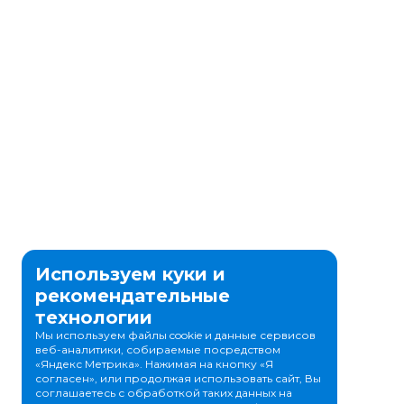
Используем куки и
рекомендательные
технологии
Мы используем файлы cookie и данные сервисов
веб-аналитики, собираемые посредством
«Яндекс Метрика». Нажимая на кнопку «Я
согласен», или продолжая использовать сайт, Вы
соглашаетесь с обработкой таких данных на