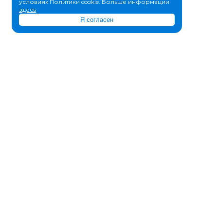
условиях Политики cookie. Больше информации
здесь
Я согласен
© 2011-2026 IT-DON.ru
8 (800) 500-15-68
sale@it-don.ru
ул. Свердловская, 47а
ООО «АйТи-Дон»
ИНН/КПП 6162070098/616201001
ОГРН 1156196058809
КОМПАНИЯ
О нас
Вакансии
Отзывы