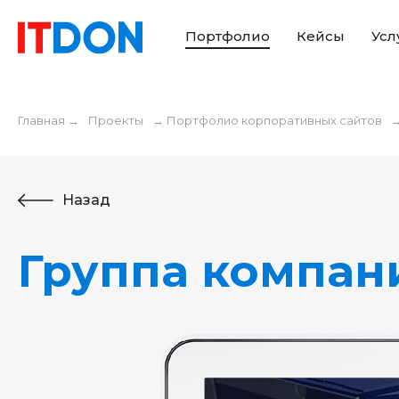
Портфолио
Кейсы
Усл
Главная
→
Проекты
→
Портфолио корпоративных сайтов
Назад
Группа компан