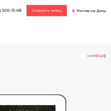
) 500-15-68
Отправить заявку
Ростов-на-Дону
смп61.рф