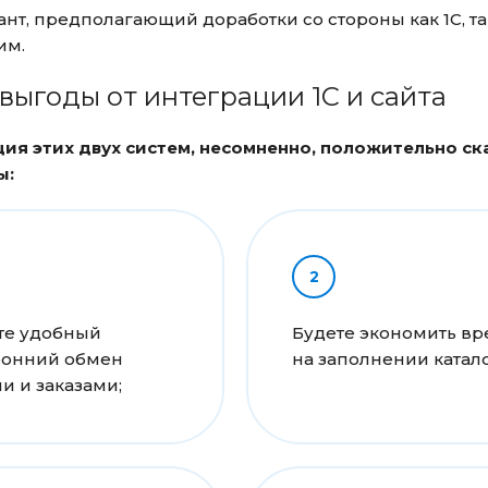
нт, предполагающий доработки со стороны как 1С, та
им.
выгоды от интеграции 1С и сайта
ия этих двух систем, несомненно, положительно с
ы:
те удобный
Будете экономить в
ронний обмен
на заполнении катало
и и заказами;