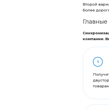
Второй вариа
более дорог
Главные 
Синхронизац
компании. В
Получи
двусто
товарам