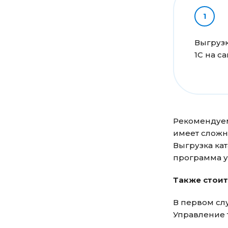
Выгрузк
1С на са
Рекомендуем 
имеет сложн
Выгрузка кат
программа у
Также стоит
В первом слу
Управление 