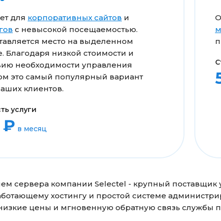
ет для
корпоративных сайтов
и
О
гов
с невысокой посещаемостью.
м
тавляется место на выделенном
п
. Благодаря низкой стоимости и
С
твию необходимости управления
ом это самый популярный вариант
аших клиентов.
ть услуги
 ₽
в месяц
ем сервера компании Selectel - крупный поставщик 
аботающему хостингу и простой системе администрир
 низкие цены и мгновенную обратную связь службы 