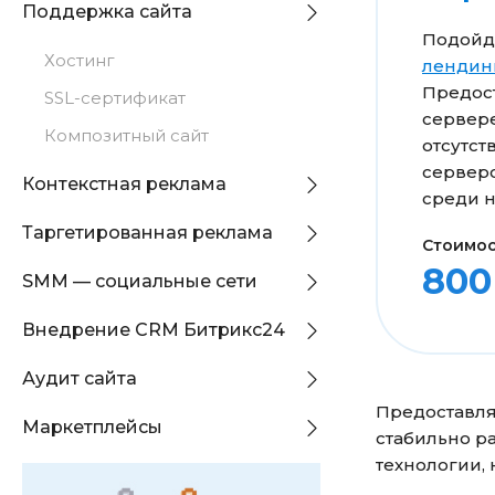
Поддержка сайта
Подойд
Хостинг
лендин
Предос
SSL-сертификат
сервере
Композитный сайт
отсутс
сервер
Контекстная реклама
среди н
Таргетированная реклама
Стоимос
800
SMM — социальные сети
Внедрение CRM Битрикс24
Аудит сайта
Предоставля
Маркетплейсы
стабильно р
технологии,