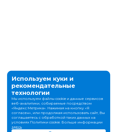
Используем куки и
рекомендательные
технологии
Мы используем файлы cookie и данные сервисов
веб-аналитики, собираемые посредством
«Яндекс Метрика». Нажимая на кнопку «Я
согласен», или продолжая использовать сайт, Вы
соглашаетесь с обработкой таких данных на
условиях Политики cookie. Больше информации
здесь