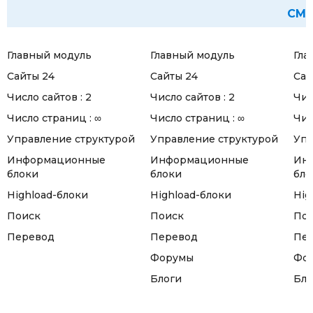
CM
Главный модуль
Главный модуль
Гла
Сайты 24
Сайты 24
Сай
Число сайтов : 2
Число сайтов : 2
Чис
Число страниц : ∞
Число страниц : ∞
Чис
Управление структурой
Управление структурой
Упр
Информационные
Информационные
Ин
блоки
блоки
бло
Highload-блоки
Highload-блоки
Hig
Поиск
Поиск
По
Перевод
Перевод
Пе
Форумы
Фо
Блоги
Бло