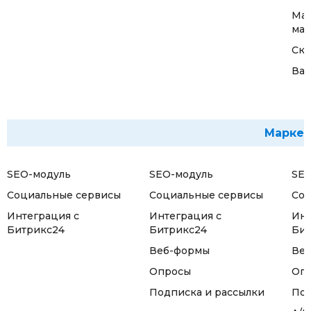
Мас
маг
Скл
Ва
Маркет
SEO-модуль
SEO-модуль
SEO
Социальные сервисы
Социальные сервисы
Соц
Интеграция с
Интеграция с
Инт
Битрикс24
Битрикс24
Бит
Веб-формы
Ве
Опросы
Оп
Подписка и рассылки
Под