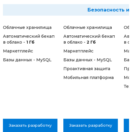
Безопасность и
Облачные хранилища
Облачные хранилища
Обл
Автоматический бекап
Автоматический бекап
Авт
в облако -
1 Гб
в облако -
2 Гб
в о
Маркетплейс
Маркетплейс
Мар
Базы данных - MySQL
Базы данных - MySQL
Баз
Проактивная защита
Про
Мобильная платформа
Моб
Тех
Заказать разработку
Заказать разработку
З