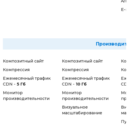
A/B
E-m
Производит
Композитный сайт
Композитный сайт
Ком
Компрессия
Компрессия
Ком
Ежемесячный трафик
Ежемесячный трафик
Еже
CDN -
5 Гб
CDN -
10 Гб
CD
Монитор
Монитор
Мо
производительности
производительности
про
Визуальное
Виз
масштабирование
мас
Пул