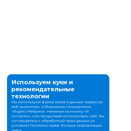
Используем куки и
рекомендательные
технологии
Мы используем файлы cookie и данные сервисов
веб-аналитики, собираемые посредством
«Яндекс Метрика». Нажимая на кнопку «Я
согласен», или продолжая использовать сайт, Вы
соглашаетесь с обработкой таких данных на
условиях Политики cookie. Больше информации
здесь